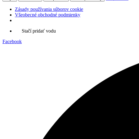
Zásady používania súborov cookie
Všeobecné obchodné podmienky
Preskočiť
Stačí pridať vodu
na
Facebook
obsah