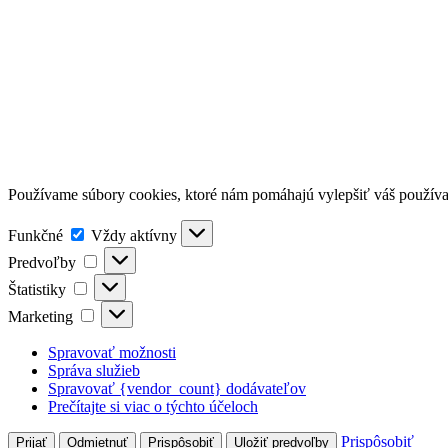
Používame súbory cookies, ktoré nám pomáhajú vylepšiť váš používateľ
Funkčné
Funkčné
Vždy aktívny
Predvoľby
Predvoľby
Štatistiky
Štatistiky
Marketing
Marketing
Spravovať možnosti
Správa služieb
Spravovať {vendor_count} dodávateľov
Prečítajte si viac o týchto účeloch
Prispôsobiť
Prijať
Odmietnuť
Prispôsobiť
Uložiť predvoľby